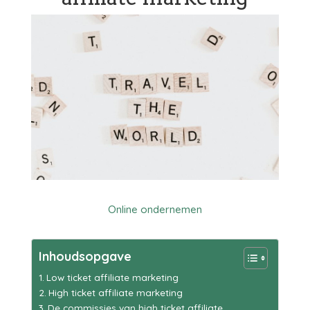
Online ondernemen
Inhoudsopgave
Low ticket affiliate marketing
High ticket affiliate marketing
De commissies van high ticket affiliate