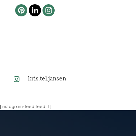
kris.tel.jansen

[instagram-feed feed=1]