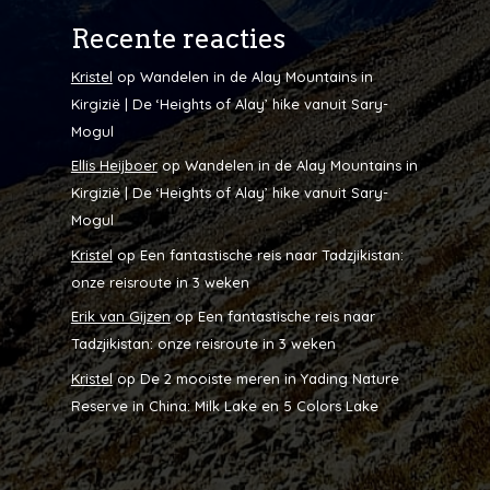
Recente reacties
Kristel
op
Wandelen in de Alay Mountains in
Kirgizië | De ‘Heights of Alay’ hike vanuit Sary-
Mogul
Ellis Heijboer
op
Wandelen in de Alay Mountains in
Kirgizië | De ‘Heights of Alay’ hike vanuit Sary-
Mogul
Kristel
op
Een fantastische reis naar Tadzjikistan:
onze reisroute in 3 weken
Erik van Gijzen
op
Een fantastische reis naar
Tadzjikistan: onze reisroute in 3 weken
Kristel
op
De 2 mooiste meren in Yading Nature
Reserve in China: Milk Lake en 5 Colors Lake