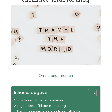
Online ondernemen
Inhoudsopgave
Low ticket affiliate marketing
High ticket affiliate marketing
De commissies van high ticket affiliate