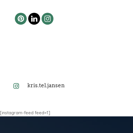
kris.tel.jansen

[instagram-feed feed=1]