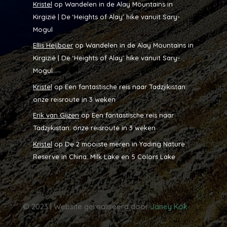
Kristel
op
Wandelen in de Alay Mountains in
Kirgizië | De ‘Heights of Alay’ hike vanuit Sary-
Mogul
Ellis Heijboer
op
Wandelen in de Alay Mountains in
Kirgizië | De ‘Heights of Alay’ hike vanuit Sary-
Mogul
Kristel
op
Een fantastische reis naar Tadzjikistan:
onze reisroute in 3 weken
Erik van Gijzen
op
Een fantastische reis naar
Tadzjikistan: onze reisroute in 3 weken
Kristel
op
De 2 mooiste meren in Yading Nature
Reserve in China: Milk Lake en 5 Colors Lake
© 2023 | Website gerealiseerd door
Janey Kok