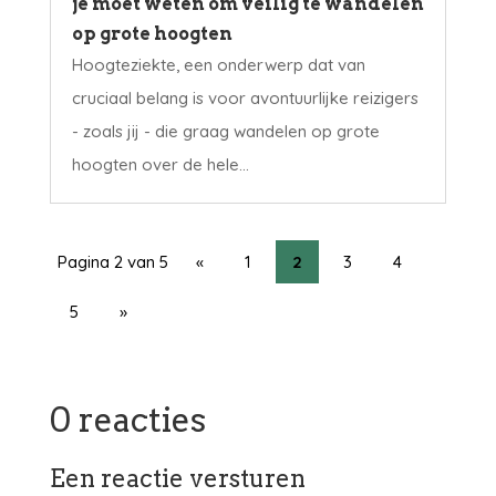
je moet weten om veilig te wandelen
op grote hoogten
Hoogteziekte, een onderwerp dat van
cruciaal belang is voor avontuurlijke reizigers
- zoals jij - die graag wandelen op grote
hoogten over de hele...
Pagina 2 van 5
«
1
2
3
4
5
»
0 reacties
Een reactie versturen