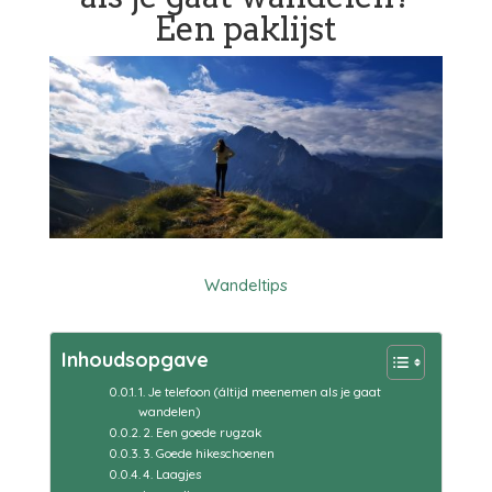
Een paklijst
Wandeltips
Inhoudsopgave
1. Je telefoon (áltijd meenemen als je gaat
wandelen)
2. Een goede rugzak
3. Goede hikeschoenen
4. Laagjes