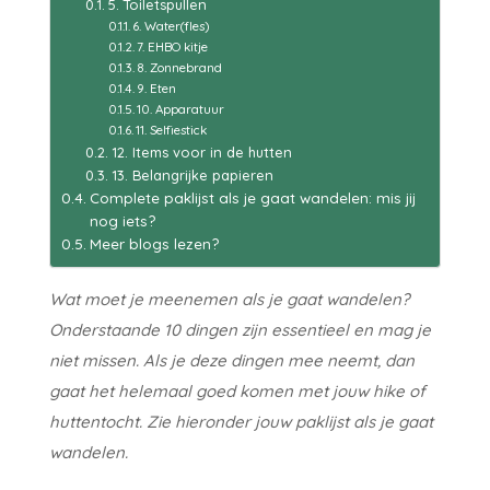
5. Toiletspullen
6. Water(fles)
7. EHBO kitje
8. Zonnebrand
9. Eten
10. Apparatuur
11. Selfiestick
12. Items voor in de hutten
13. Belangrijke papieren
Complete paklijst als je gaat wandelen: mis jij
nog iets?
Meer blogs lezen?
Wat moet je meenemen als je gaat wandelen?
Onderstaande 10 dingen zijn essentieel en mag je
niet missen. Als je deze dingen mee neemt, dan
gaat het helemaal goed komen met jouw hike of
huttentocht. Zie hieronder jouw paklijst als je gaat
wandelen.