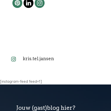
kris.tel.jansen

[instagram-feed feed=1]
Jouw (gast)blog hier?