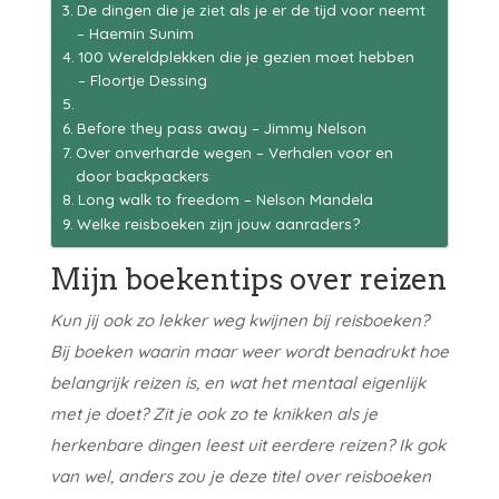
De dingen die je ziet als je er de tijd voor neemt
– Haemin Sunim
100 Wereldplekken die je gezien moet hebben
– Floortje Dessing
Before they pass away – Jimmy Nelson
Over onverharde wegen – Verhalen voor en
door backpackers
Long walk to freedom – Nelson Mandela
Welke reisboeken zijn jouw aanraders?
Mijn boekentips over reizen
Kun jij ook zo lekker weg kwijnen bij reisboeken?
Bij boeken waarin maar weer wordt benadrukt hoe
belangrijk reizen is, en wat het mentaal eigenlijk
met je doet? Zit je ook zo te knikken als je
herkenbare dingen leest uit eerdere reizen? Ik gok
van wel, anders zou je deze titel over reisboeken