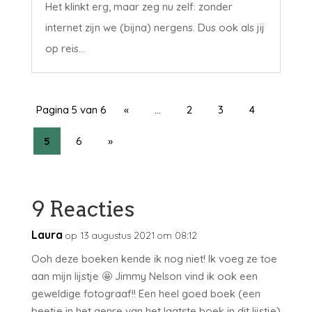
Het klinkt erg, maar zeg nu zelf: zonder
internet zijn we (bijna) nergens. Dus ook als jij
op reis...
Pagina 5 van 6
«
...
2
3
4
5
6
»
9 Reacties
Laura
op 13 augustus 2021 om 08:12
Ooh deze boeken kende ik nog niet! Ik voeg ze toe
aan mijn lijstje 🤩 Jimmy Nelson vind ik ook een
geweldige fotograaf!! Een heel goed boek (een
beetje in het genre van het laatste boek in dit lijstje)