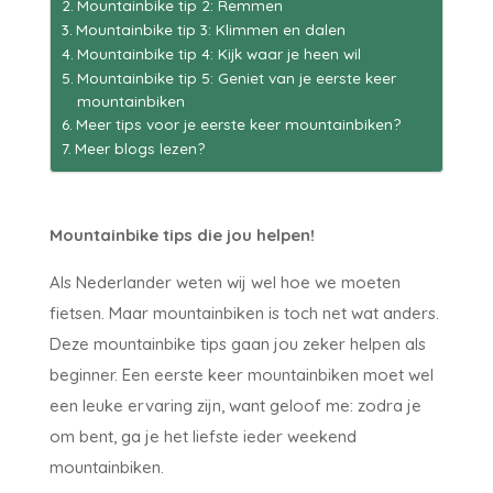
Mountainbike tip 2: Remmen
Mountainbike tip 3: Klimmen en dalen
Mountainbike tip 4: Kijk waar je heen wil
Mountainbike tip 5: Geniet van je eerste keer
mountainbiken
Meer tips voor je eerste keer mountainbiken?
Meer blogs lezen?
Mountainbike tips die jou helpen!
Als Nederlander weten wij wel hoe we moeten
fietsen. Maar mountainbiken is toch net wat anders.
Deze mountainbike tips gaan jou zeker helpen als
beginner. Een eerste keer mountainbiken moet wel
een leuke ervaring zijn, want geloof me: zodra je
om bent, ga je het liefste ieder weekend
mountainbiken.