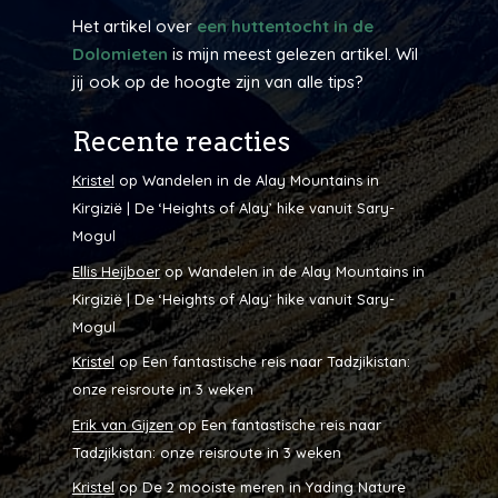
Het artikel over
een huttentocht in de
Dolomieten
is mijn meest gelezen artikel. Wil
jij ook op de hoogte zijn van alle tips?
Recente reacties
Kristel
op
Wandelen in de Alay Mountains in
Kirgizië | De ‘Heights of Alay’ hike vanuit Sary-
Mogul
Ellis Heijboer
op
Wandelen in de Alay Mountains in
Kirgizië | De ‘Heights of Alay’ hike vanuit Sary-
Mogul
Kristel
op
Een fantastische reis naar Tadzjikistan:
onze reisroute in 3 weken
Erik van Gijzen
op
Een fantastische reis naar
Tadzjikistan: onze reisroute in 3 weken
Kristel
op
De 2 mooiste meren in Yading Nature