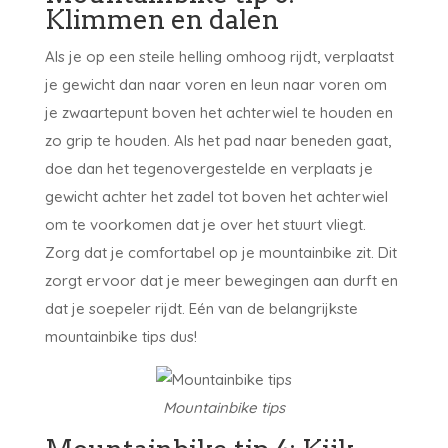
Klimmen en dalen
Als je op een steile helling omhoog rijdt, verplaatst
je gewicht dan naar voren en leun naar voren om
je zwaartepunt boven het achterwiel te houden en
zo grip te houden. Als het pad naar beneden gaat,
doe dan het tegenovergestelde en verplaats je
gewicht achter het zadel tot boven het achterwiel
om te voorkomen dat je over het stuurt vliegt.
Zorg dat je comfortabel op je mountainbike zit. Dit
zorgt ervoor dat je meer bewegingen aan durft en
dat je soepeler rijdt. Eén van de belangrijkste
mountainbike tips dus!
Mountainbike tips