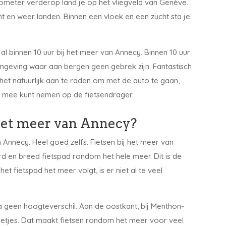
kilometer verderop land je op het vliegveld van Genève.
cht en weer landen. Binnen een vloek en een zucht sta je
al binnen 10 uur bij het meer van Annecy. Binnen 10 uur
omgeving waar aan bergen geen gebrek zijn. Fantastisch
 het natuurlijk aan te raden om met de auto te gaan,
en mee kunt nemen op de fietsendrager.
 het meer van Annecy?
 Annecy. Heel goed zelfs. Fietsen bij het meer van
ard en breed fietspad rondom het hele meer. Dit is de
 fietspad het meer volgt, is er niet al te veel
na geen hoogteverschil. Aan de oostkant, bij Menthon-
mmetjes. Dat maakt fietsen rondom het meer voor veel