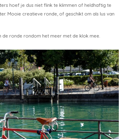
ers hoef je dus niet flink te klimmen of heldhaftig te
ter. Mooie creatieve ronde, of geschikt om als lus van
 dan de ronde rondom het meer met de klok mee.