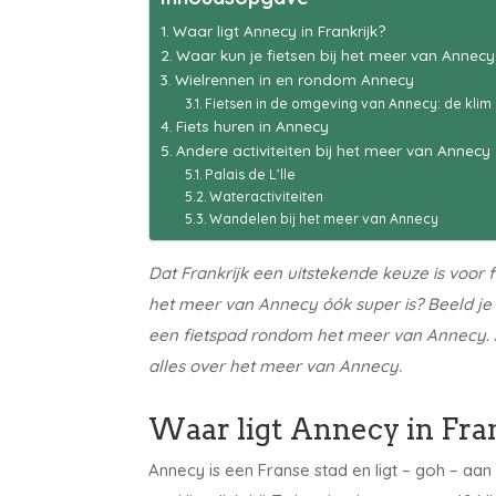
Waar ligt Annecy in Frankrijk?
Waar kun je fietsen bij het meer van Annecy
Wielrennen in en rondom Annecy
Fietsen in de omgeving van Annecy: de klim 
Fiets huren in Annecy
Andere activiteiten bij het meer van Annecy
Palais de L’lle
Wateractiviteiten
Wandelen bij het meer van Annecy
Dat Frankrijk een uitstekende keuze is voor fie
het meer van Annecy óók super is? Beeld je 
een fietspad rondom het meer van Annecy. Als 
alles over het meer van Annecy.
Waar ligt Annecy in Fra
Annecy is een Franse stad en ligt – goh – aa