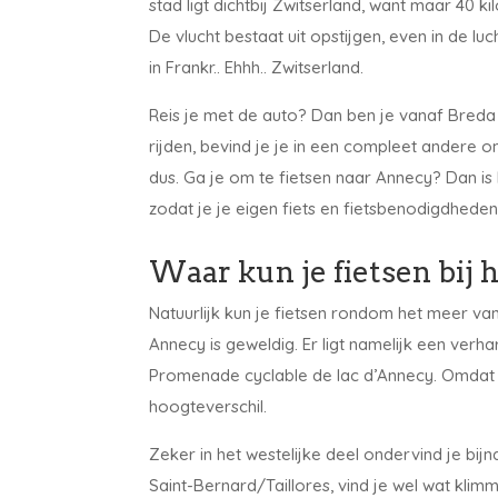
stad ligt dichtbij Zwitserland, want maar 40 
De vlucht bestaat uit opstijgen, even in de lu
in Frankr.. Ehhh.. Zwitserland.
Reis je met de auto? Dan ben je vanaf Breda 
rijden, bevind je je in een compleet andere 
dus. Ga je om te fietsen naar Annecy? Dan is
zodat je je eigen fiets en fietsbenodigdhed
Waar kun je fietsen bij
Natuurlijk kun je fietsen rondom het meer van
Annecy is geweldig. Er ligt namelijk een verh
Promenade cyclable de lac d’Annecy. Omdat het
hoogteverschil.
Zeker in het westelijke deel ondervind je bij
Saint-Bernard/Taillores, vind je wel wat kli