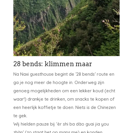
28 bends: klimmen maar
Na Naxi guesthouse begint de ’28 bends’ route en
ga je nog meer de hoogte in. Onderweg zijn
genoeg mogelijkheden om een lekker koud (echt
waar!) drankje te drinken, om snacks te kopen of
een heerlijk koffietje te doen. Niets is de Chinezen
te gek.
Wij hielden pauze bij ‘èr shi ba dào guai jia you
zhàn’ (zo staat het op maps.me) en konden