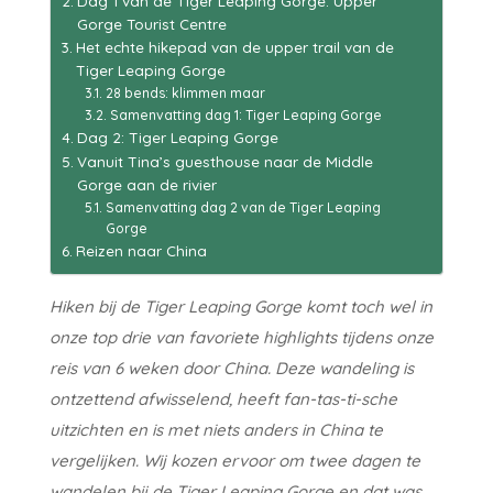
Dag 1 van de Tiger Leaping Gorge: Upper
Gorge Tourist Centre
Het echte hikepad van de upper trail van de
Tiger Leaping Gorge
28 bends: klimmen maar
Samenvatting dag 1: Tiger Leaping Gorge
Dag 2: Tiger Leaping Gorge
Vanuit Tina’s guesthouse naar de Middle
Gorge aan de rivier
Samenvatting dag 2 van de Tiger Leaping
Gorge
Reizen naar China
Hiken bij de Tiger Leaping Gorge komt toch wel in
onze top drie van favoriete highlights tijdens onze
reis van 6 weken door China. Deze wandeling is
ontzettend afwisselend, heeft fan-tas-ti-sche
uitzichten en is met niets anders in China te
vergelijken. Wij kozen ervoor om twee dagen te
wandelen bij de Tiger Leaping Gorge en dat was