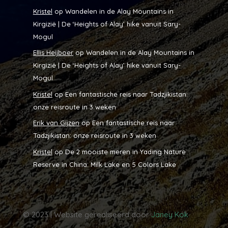
Kristel
op
Wandelen in de Alay Mountains in
Kirgizië | De ‘Heights of Alay’ hike vanuit Sary-
Mogul
Ellis Heijboer
op
Wandelen in de Alay Mountains in
Kirgizië | De ‘Heights of Alay’ hike vanuit Sary-
Mogul
Kristel
op
Een fantastische reis naar Tadzjikistan:
onze reisroute in 3 weken
Erik van Gijzen
op
Een fantastische reis naar
Tadzjikistan: onze reisroute in 3 weken
Kristel
op
De 2 mooiste meren in Yading Nature
Reserve in China: Milk Lake en 5 Colors Lake
© 2023 | Website gerealiseerd door
Janey Kok