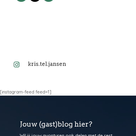
kris.tel.jansen

[instagram-feed feed=1]
Jouw (gast)blog hier?
Wil jij jouw avonturen ook delen met de rest