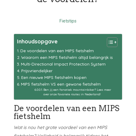
Fietstips
Inhoudsopgave
De voordelen van een MIPS fietshelm
Waarom een MIPS fietshelm altijd belangrijk is
Multi-Directional Impact Protection System
Prijsvriendelijker
Een nieuwe MIPS fietshelm kopen
MIPS fietshelm VS een gewone fietshelm
Ben jij een fanatiek mountainbiker? Lees meer
over onze favoriete routes in Nederland!
De voordelen van een MIPS
fietshelm
Wat is nou het grote voordeel van een MIPS
fietshelm? Veiligheid is belangrijk tijdens het