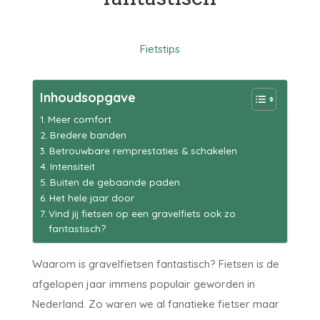
Fietstips
Inhoudsopgave
Meer comfort
Bredere banden
Betrouwbare remprestaties & schakelen
Intensiteit
Buiten de gebaande paden
Het hele jaar door
Vind jij fietsen op een gravelfiets ook zo
fantastisch?
Waarom is gravelfietsen fantastisch? Fietsen is de
afgelopen jaar immens populair geworden in
Nederland. Zo waren we al fanatieke fietser maar