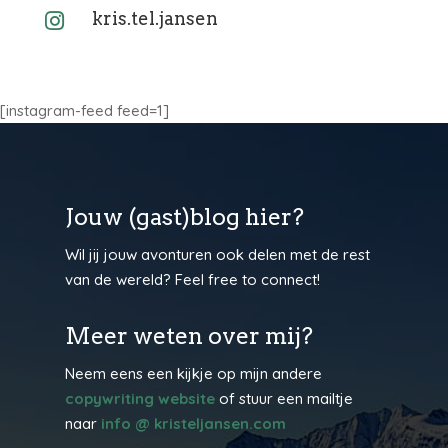
kris.tel.jansen

[instagram-feed feed=1]
Jouw (gast)blog hier?
Wil jij jouw avonturen ook delen met de rest
van de wereld? Feel free to connect!
Meer weten over mij?
Neem eens een kijkje op mijn andere
copywriting website
of stuur een mailtje
naar
info @ kristeljansen.com