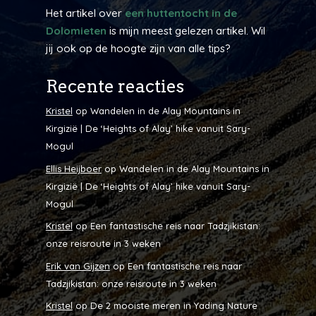
Het artikel over
een huttentocht in de
Dolomieten
is mijn meest gelezen artikel. Wil
jij ook op de hoogte zijn van alle tips?
Recente reacties
Kristel
op
Wandelen in de Alay Mountains in
Kirgizië | De ‘Heights of Alay’ hike vanuit Sary-
Mogul
Ellis Heijboer
op
Wandelen in de Alay Mountains in
Kirgizië | De ‘Heights of Alay’ hike vanuit Sary-
Mogul
Kristel
op
Een fantastische reis naar Tadzjikistan:
onze reisroute in 3 weken
Erik van Gijzen
op
Een fantastische reis naar
Tadzjikistan: onze reisroute in 3 weken
Kristel
op
De 2 mooiste meren in Yading Nature