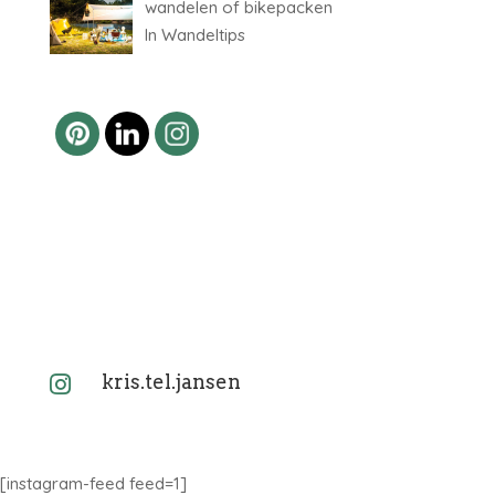
wandelen of bikepacken
In Wandeltips
kris.tel.jansen

[instagram-feed feed=1]