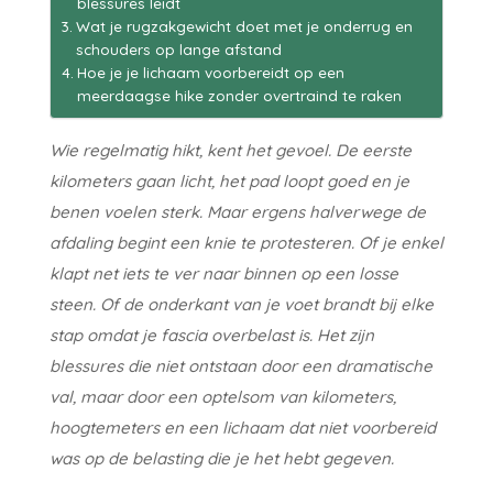
blessures leidt
Wat je rugzakgewicht doet met je onderrug en
schouders op lange afstand
Hoe je je lichaam voorbereidt op een
meerdaagse hike zonder overtraind te raken
Wie regelmatig hikt, kent het gevoel. De eerste
kilometers gaan licht, het pad loopt goed en je
benen voelen sterk. Maar ergens halverwege de
afdaling begint een knie te protesteren. Of je enkel
klapt net iets te ver naar binnen op een losse
steen. Of de onderkant van je voet brandt bij elke
stap omdat je fascia overbelast is. Het zijn
blessures die niet ontstaan door een dramatische
val, maar door een optelsom van kilometers,
hoogtemeters en een lichaam dat niet voorbereid
was op de belasting die je het hebt gegeven.