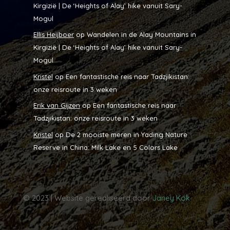
Kirgizië | De ‘Heights of Alay’ hike vanuit Sary-
Mogul
Ellis Heijboer
op
Wandelen in de Alay Mountains in
Kirgizië | De ‘Heights of Alay’ hike vanuit Sary-
Mogul
Kristel
op
Een fantastische reis naar Tadzjikistan:
onze reisroute in 3 weken
Erik van Gijzen
op
Een fantastische reis naar
Tadzjikistan: onze reisroute in 3 weken
Kristel
op
De 2 mooiste meren in Yading Nature
Reserve in China: Milk Lake en 5 Colors Lake
© 2023 | Website gerealiseerd door
Janey Kok