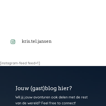
kris.tel.jansen

[instagram-feed feed=1]
Jouw (gast)blog hier?
Wil jij jouw avonturen ook delen met de rest
van de wereld? Feel free to connect!