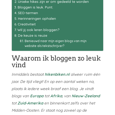
Unieke hikes zijn er om gedeeld te worden
Bloggen is leuk. Punt.
SEO-termen
Herinneringen ophalen
Creativiteit
Wil jij ook leren bloggen?
De keuze is reuze
Benieuwd naar mijn eigen blogs van mijn
website als tekstschrijver?
Waarom ik bloggen zo leuk
vind
Inmiddels bestaat
hikenbiken.nl
alweer ruim één
jaar. De tijd vliegt! En op een aantal weken na,
plaats ik iedere week braaf een blog. Je vindt
blogs van
Europa
tot
Afrika
, van
Nieuw-Zeeland
tot
Zuid-Amerika
en binnenkort zelfs over het
Midden-Oosten. Er staat nog zoveel op de