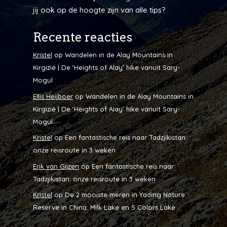
jij ook op de hoogte zijn van alle tips?
Recente reacties
Kristel
op
Wandelen in de Alay Mountains in
Kirgizië | De ‘Heights of Alay’ hike vanuit Sary-
Mogul
Ellis Heijboer
op
Wandelen in de Alay Mountains in
Kirgizië | De ‘Heights of Alay’ hike vanuit Sary-
Mogul
Kristel
op
Een fantastische reis naar Tadzjikistan:
onze reisroute in 3 weken
Erik van Gijzen
op
Een fantastische reis naar
Tadzjikistan: onze reisroute in 3 weken
Kristel
op
De 2 mooiste meren in Yading Nature
Reserve in China: Milk Lake en 5 Colors Lake