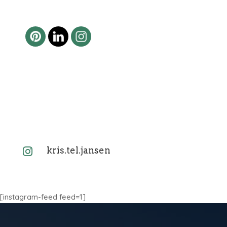
kris.tel.jansen

[instagram-feed feed=1]