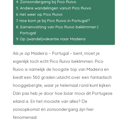
Zonsondergang bij Pico Ruivo
Andere wandelingen vanuit Pico Ruivo
Het weer op Pico Ruivo
Hoe kom je bij Pico Ruivo in Portugal?
Samenvatting van Pico Ruivo beklimmen |
Portugal
Op (wandel)vakantie naar Madeira
Als je op Madeira – Portugal – bent, moet je
eigenlijk toch echt Pico Ruivo beklimmen. Pico
Ruivo is namelijk de hoogste top van Madeira en
biedt een 360 graden uitzicht over een fantastisch
hooggebergte, waar je helemaal rond kunt kijken.
Dán pas heb je door hoe bizar mooi dit Portugese
eiland is. En het mooiste van alles? De
zonsopkomst én zonsondergang zijn hier
fenomenaal.