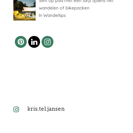
Slim op pad met een tarp tijdens het
wandelen of bikepacken
In Wandeltips
kris.tel.jansen
