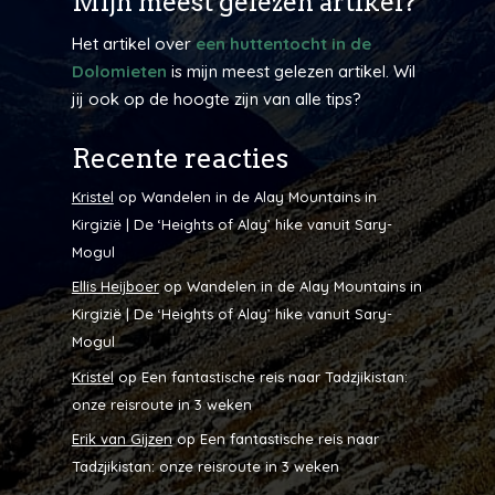
Mijn meest gelezen artikel?
Het artikel over
een huttentocht in de
Dolomieten
is mijn meest gelezen artikel. Wil
jij ook op de hoogte zijn van alle tips?
Recente reacties
Kristel
op
Wandelen in de Alay Mountains in
Kirgizië | De ‘Heights of Alay’ hike vanuit Sary-
Mogul
Ellis Heijboer
op
Wandelen in de Alay Mountains in
Kirgizië | De ‘Heights of Alay’ hike vanuit Sary-
Mogul
Kristel
op
Een fantastische reis naar Tadzjikistan:
onze reisroute in 3 weken
Erik van Gijzen
op
Een fantastische reis naar
Tadzjikistan: onze reisroute in 3 weken