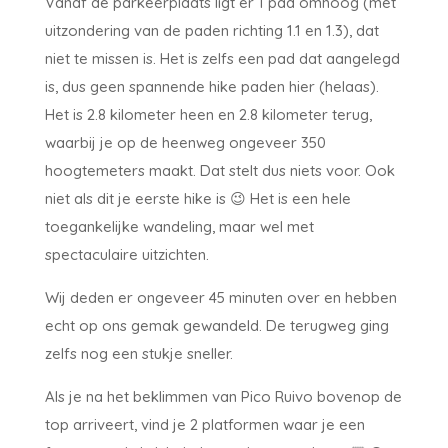
Vanaf de parkeerplaats ligt er 1 pad omhoog (met
uitzondering van de paden richting 1.1 en 1.3), dat
niet te missen is. Het is zelfs een pad dat aangelegd
is, dus geen spannende hike paden hier (helaas).
Het is 2.8 kilometer heen en 2.8 kilometer terug,
waarbij je op de heenweg ongeveer 350
hoogtemeters maakt. Dat stelt dus niets voor. Ook
niet als dit je eerste hike is 😉 Het is een hele
toegankelijke wandeling, maar wel met
spectaculaire uitzichten.
Wij deden er ongeveer 45 minuten over en hebben
echt op ons gemak gewandeld. De terugweg ging
zelfs nog een stukje sneller.
Als je na het beklimmen van Pico Ruivo bovenop de
top arriveert, vind je 2 platformen waar je een