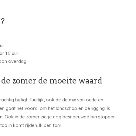
.
k?
uur
ar 1.5 uur
woon overdag
 de zomer de moeite waard
htig bij ligt. Tuurlijk, ook de de mix van oude en
 gaat het vooral om het landschap en de ligging. Ik
ggen. Ook in de zomer zie je nog besneeuwde bergtoppen
ad in komt rijden. Ik ben fan!