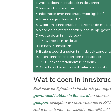
Wat te doen in Innsbruck in de zomer
Innsbruck in de zomer
Informatie over Innsbruck: waar ligt het?
Hoe kom je in Innsbruck?
Waarom is Innsbruck in de zomer de moei
Voor de geïnteresseerden: een stukje geschi
Wat te doen in Innsbruck?
Wandelen in Innsbruck
Fietsen in Innsbruck
Bezienswaardigheden in Innsbruck zonder te
Eten, drinken en borrelen in Innsbruck
Tips voor restaurants in Innsbruck
Goed voorbereid op vakantie naar Innsbruc
Wat te doen in Innsbruc
Bezienswaardigheden in Innsbruck genoeg. O
gewandeld hebben in Ehrwarld
en daarna s
gelopen
, eindigden we onze vakantie in XXX
zodat onze benen (en wijzelf natuurlijk) lekk