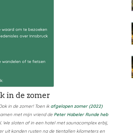
te waard om te bezoeken
edenisles over Innsbruck
 wandelen of te fietsen
k:
k in de zomer
ok in de zomer! Toen ik
afgelopen zomer (2022)
amen met mijn vriend de
Peter Habeler Runde heb
X. We sloten af in een hotel met saunacomplex erbij,
er uit konden rusten na de tientallen kilometers en