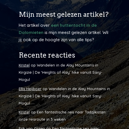
Mijn meest gelezen artikel?
Het artikel over
een huttentocht in de
Dolomieten
is mijn meest gelezen artikel. Wil
jij ook op de hoogte zijn van alle tips?
Recente reacties
Kristel
op
Wandelen in de Alay Mountains in
Kirgizië | De ‘Heights of Alay’ hike vanuit Sary-
Mogul
Ellis Heijboer
op
Wandelen in de Alay Mountains in
Kirgizië | De ‘Heights of Alay’ hike vanuit Sary-
Mogul
Kristel
op
Een fantastische reis naar Tadzjikistan:
onze reisroute in 3 weken
Erik van Gijzen
op
Een fantastische reis naar