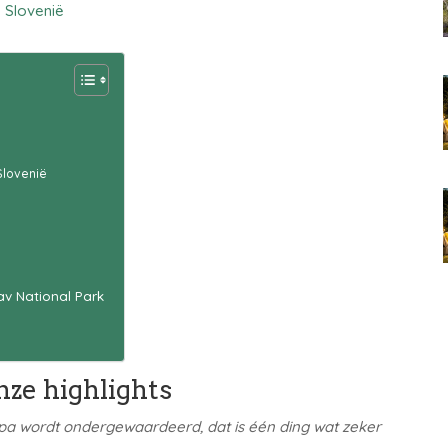
Slovenië
 Slovenië
av National Park
nze highlights
opa wordt ondergewaardeerd, dat is één ding wat zeker