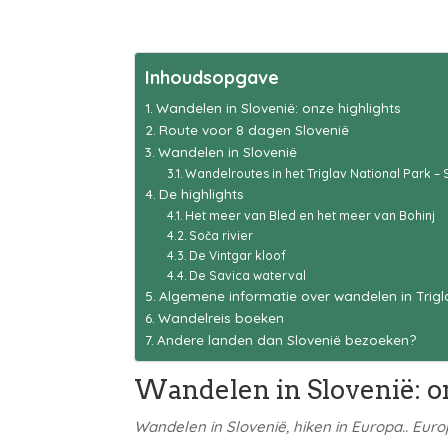
Inhoudsopgave
Wandelen in Slovenië: onze highlights
Route voor 8 dagen Slovenië
Wandelen in Slovenië
Wandelroutes in het Triglav National Park –
De highlights
Het meer van Bled en het meer van Bohinj
Soča rivier
De Vintgar kloof
De Savica waterval
Algemene informatie over wandelen in Trigl
Wandelreis boeken
Andere landen dan Slovenië bezoeken?
Wandelen in Slovenië: o
Wandelen in Slovenië, hiken in Europa.. Eur