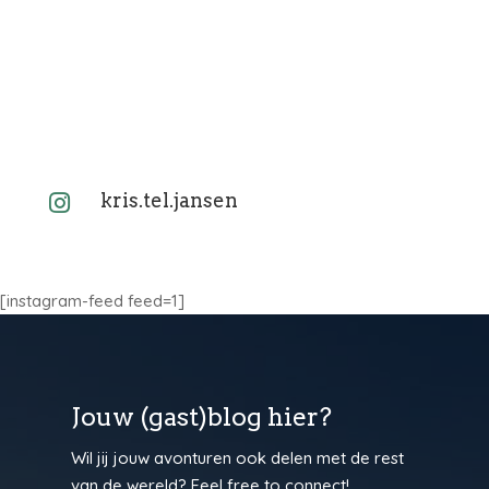
kris.tel.jansen

[instagram-feed feed=1]
Jouw (gast)blog hier?
Wil jij jouw avonturen ook delen met de rest
van de wereld? Feel free to connect!