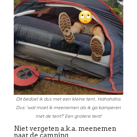
Dit bedoel ik dus met een kleine tent.. Hahahaha.
Dus: ‘wat moet ik meenemen als ik ga kamperen
met de tent?’ Een grotere tent!
Niet vergeten a.k.a. meenemen
naar de camping