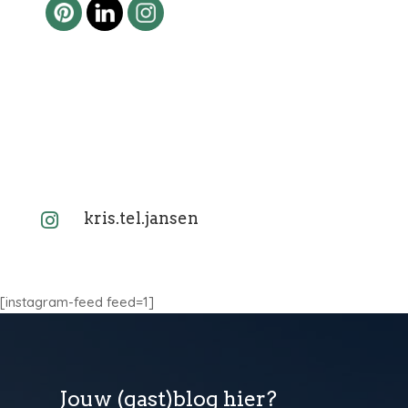
kris.tel.jansen

[instagram-feed feed=1]
Jouw (gast)blog hier?