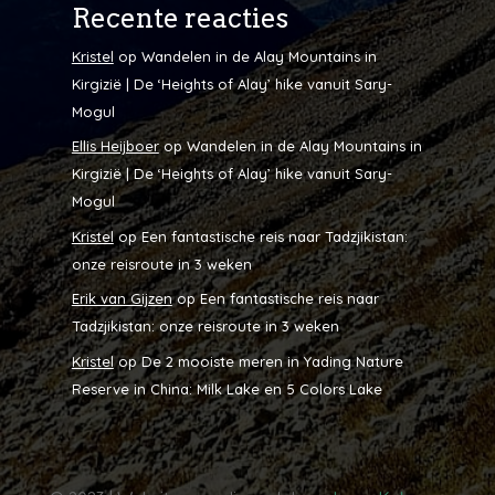
Recente reacties
Kristel
op
Wandelen in de Alay Mountains in
Kirgizië | De ‘Heights of Alay’ hike vanuit Sary-
Mogul
Ellis Heijboer
op
Wandelen in de Alay Mountains in
Kirgizië | De ‘Heights of Alay’ hike vanuit Sary-
Mogul
Kristel
op
Een fantastische reis naar Tadzjikistan:
onze reisroute in 3 weken
Erik van Gijzen
op
Een fantastische reis naar
Tadzjikistan: onze reisroute in 3 weken
Kristel
op
De 2 mooiste meren in Yading Nature
Reserve in China: Milk Lake en 5 Colors Lake