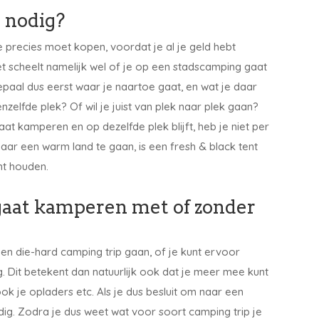
 nodig?
je precies moet kopen, voordat je al je geld hebt
 scheelt namelijk wel of je op een stadscamping gaat
epaal dus eerst waar je naartoe gaat, en wat je daar
énzelfde plek? Of wil je juist van plek naar plek gaan?
at kamperen en op dezelfde plek blijft, heb je niet per
naar een warm land te gaan, is een fresh & black tent
nt houden.
 gaat kamperen met of zonder
en die-hard camping trip gaan, of je kunt ervoor
 Dit betekent dan natuurlijk ook dat je meer mee kunt
k je opladers etc. Als je dus besluit om naar een
ig. Zodra je dus weet wat voor soort camping trip je