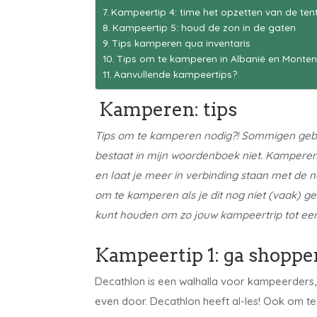
Kampeertip 4: time het opzetten van de ten
Kampeertip 5: houd de zon in de gaten
Tips kamperen qua inventaris
Tips om te kamperen in Albanië en Monte
Aanvullende kampeertips?
Kamperen: tips
Tips om te kamperen nodig?! Sommigen gebr
bestaat in mijn woordenboek niet. Kamperen is
en laat je meer in verbinding staan met de 
om te kamperen als je dit nog niet (vaak) 
kunt houden om zo jouw kampeertrip tot ee
Kampeertip 1: ga shoppe
Decathlon is een walhalla voor kampeerders
even door. Decathlon heeft al-les! Ook om te