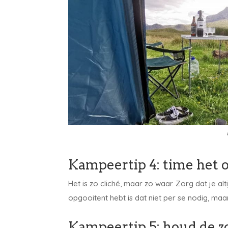
Kampeertip 4: time het o
Het is zo cliché, maar zo waar. Zorg dat je altij
opgooitent hebt is dat niet per se nodig, maar 
Kampeertip 5: houd de z