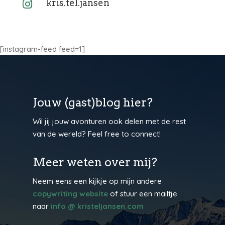
kris.tel.jansen

[instagram-feed feed=1]
Jouw (gast)blog hier?
Wil jij jouw avonturen ook delen met de rest
van de wereld? Feel free to connect!
Meer weten over mij?
Neem eens een kijkje op mijn andere
copywriting website
of stuur een mailtje
naar
info @ kristeljansen.com